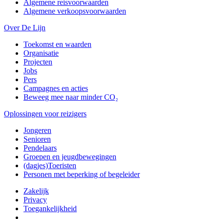
Algemene reisvoorwaarden
Algemene verkoopsvoorwaarden
Over De Lijn
Toekomst en waarden
Organisatie
Projecten
Jobs
Pers
Campagnes en acties
Beweeg mee naar minder CO₂
Oplossingen voor reizigers
Jongeren
Senioren
Pendelaars
Groepen en jeugdbewegingen
(dagjes)Toeristen
Personen met beperking of begeleider
Zakelijk
Privacy
Toegankelijkheid