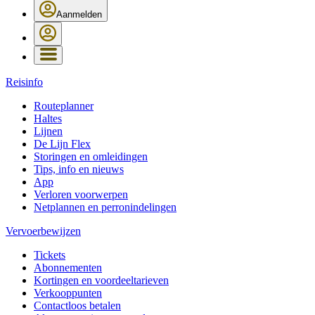
Aanmelden
Reisinfo
Routeplanner
Haltes
Lijnen
De Lijn Flex
Storingen en omleidingen
Tips, info en nieuws
App
Verloren voorwerpen
Netplannen en perronindelingen
Vervoerbewijzen
Tickets
Abonnementen
Kortingen en voordeeltarieven
Verkooppunten
Contactloos betalen