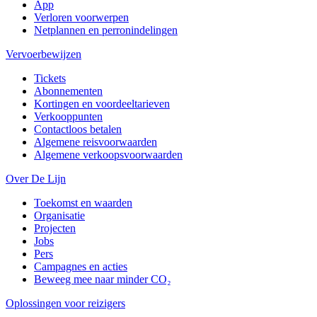
App
Verloren voorwerpen
Netplannen en perronindelingen
Vervoerbewijzen
Tickets
Abonnementen
Kortingen en voordeeltarieven
Verkooppunten
Contactloos betalen
Algemene reisvoorwaarden
Algemene verkoopsvoorwaarden
Over De Lijn
Toekomst en waarden
Organisatie
Projecten
Jobs
Pers
Campagnes en acties
Beweeg mee naar minder CO₂
Oplossingen voor reizigers