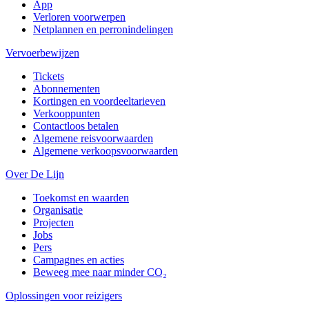
App
Verloren voorwerpen
Netplannen en perronindelingen
Vervoerbewijzen
Tickets
Abonnementen
Kortingen en voordeeltarieven
Verkooppunten
Contactloos betalen
Algemene reisvoorwaarden
Algemene verkoopsvoorwaarden
Over De Lijn
Toekomst en waarden
Organisatie
Projecten
Jobs
Pers
Campagnes en acties
Beweeg mee naar minder CO₂
Oplossingen voor reizigers