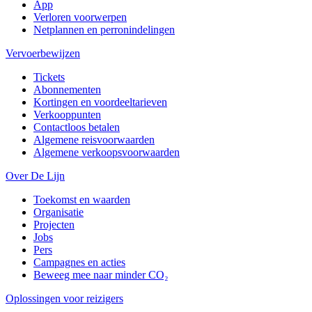
App
Verloren voorwerpen
Netplannen en perronindelingen
Vervoerbewijzen
Tickets
Abonnementen
Kortingen en voordeeltarieven
Verkooppunten
Contactloos betalen
Algemene reisvoorwaarden
Algemene verkoopsvoorwaarden
Over De Lijn
Toekomst en waarden
Organisatie
Projecten
Jobs
Pers
Campagnes en acties
Beweeg mee naar minder CO₂
Oplossingen voor reizigers