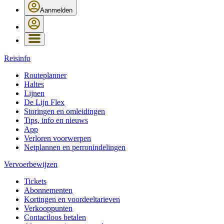
Aanmelden
Reisinfo
Routeplanner
Haltes
Lijnen
De Lijn Flex
Storingen en omleidingen
Tips, info en nieuws
App
Verloren voorwerpen
Netplannen en perronindelingen
Vervoerbewijzen
Tickets
Abonnementen
Kortingen en voordeeltarieven
Verkooppunten
Contactloos betalen