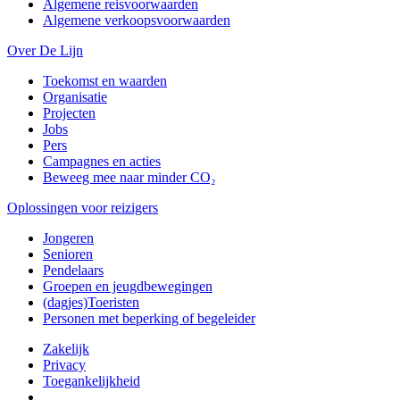
Algemene reisvoorwaarden
Algemene verkoopsvoorwaarden
Over De Lijn
Toekomst en waarden
Organisatie
Projecten
Jobs
Pers
Campagnes en acties
Beweeg mee naar minder CO₂
Oplossingen voor reizigers
Jongeren
Senioren
Pendelaars
Groepen en jeugdbewegingen
(dagjes)Toeristen
Personen met beperking of begeleider
Zakelijk
Privacy
Toegankelijkheid