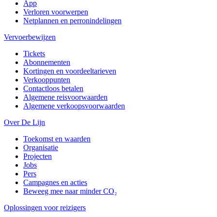
App
Verloren voorwerpen
Netplannen en perronindelingen
Vervoerbewijzen
Tickets
Abonnementen
Kortingen en voordeeltarieven
Verkooppunten
Contactloos betalen
Algemene reisvoorwaarden
Algemene verkoopsvoorwaarden
Over De Lijn
Toekomst en waarden
Organisatie
Projecten
Jobs
Pers
Campagnes en acties
Beweeg mee naar minder CO₂
Oplossingen voor reizigers