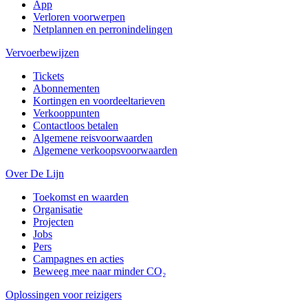
App
Verloren voorwerpen
Netplannen en perronindelingen
Vervoerbewijzen
Tickets
Abonnementen
Kortingen en voordeeltarieven
Verkooppunten
Contactloos betalen
Algemene reisvoorwaarden
Algemene verkoopsvoorwaarden
Over De Lijn
Toekomst en waarden
Organisatie
Projecten
Jobs
Pers
Campagnes en acties
Beweeg mee naar minder CO₂
Oplossingen voor reizigers