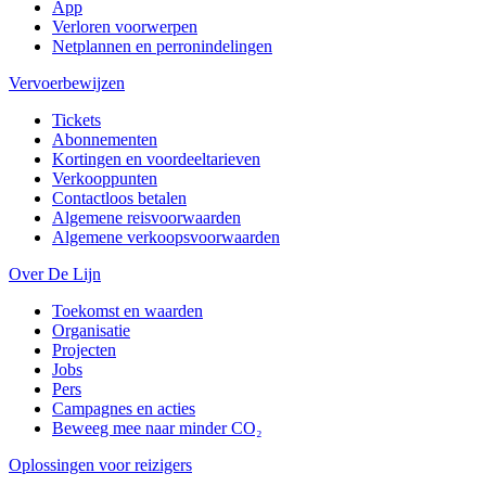
App
Verloren voorwerpen
Netplannen en perronindelingen
Vervoerbewijzen
Tickets
Abonnementen
Kortingen en voordeeltarieven
Verkooppunten
Contactloos betalen
Algemene reisvoorwaarden
Algemene verkoopsvoorwaarden
Over De Lijn
Toekomst en waarden
Organisatie
Projecten
Jobs
Pers
Campagnes en acties
Beweeg mee naar minder CO₂
Oplossingen voor reizigers