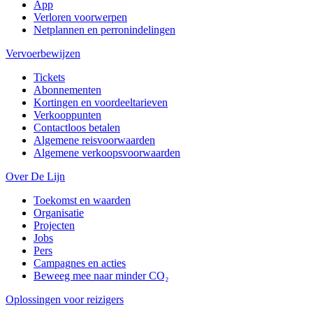
App
Verloren voorwerpen
Netplannen en perronindelingen
Vervoerbewijzen
Tickets
Abonnementen
Kortingen en voordeeltarieven
Verkooppunten
Contactloos betalen
Algemene reisvoorwaarden
Algemene verkoopsvoorwaarden
Over De Lijn
Toekomst en waarden
Organisatie
Projecten
Jobs
Pers
Campagnes en acties
Beweeg mee naar minder CO₂
Oplossingen voor reizigers