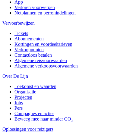
App
Verloren voorwerpen
Netplannen en perronindelingen
Vervoerbewijzen
Tickets
Abonnementen
Kortingen en voordeeltarieven
Verkooppunten
Contactloos betalen
Algemene reisvoorwaarden
Algemene verkoopsvoorwaarden
Over De Lijn
Toekomst en waarden
Organisatie
Projecten
Jobs
Pers
Campagnes en acties
Beweeg mee naar minder CO₂
Oplossingen voor reizigers