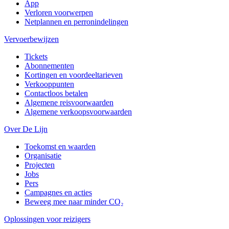
App
Verloren voorwerpen
Netplannen en perronindelingen
Vervoerbewijzen
Tickets
Abonnementen
Kortingen en voordeeltarieven
Verkooppunten
Contactloos betalen
Algemene reisvoorwaarden
Algemene verkoopsvoorwaarden
Over De Lijn
Toekomst en waarden
Organisatie
Projecten
Jobs
Pers
Campagnes en acties
Beweeg mee naar minder CO₂
Oplossingen voor reizigers