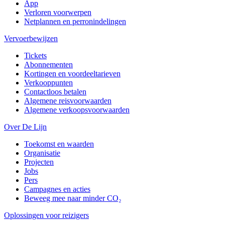
App
Verloren voorwerpen
Netplannen en perronindelingen
Vervoerbewijzen
Tickets
Abonnementen
Kortingen en voordeeltarieven
Verkooppunten
Contactloos betalen
Algemene reisvoorwaarden
Algemene verkoopsvoorwaarden
Over De Lijn
Toekomst en waarden
Organisatie
Projecten
Jobs
Pers
Campagnes en acties
Beweeg mee naar minder CO₂
Oplossingen voor reizigers