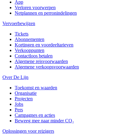
App
Verloren voorwerpen
Netplannen en perronindelingen
Vervoerbewijzen
Tickets
Abonnementen
Kortingen en voordeeltarieven
Verkooppunten
Contactloos betalen
Algemene reisvoorwaarden
Algemene verkoopsvoorwaarden
Over De Lijn
Toekomst en waarden
Organisatie
Projecten
Jobs
Pers
Campagnes en acties
Beweeg mee naar minder CO₂
Oplossingen voor reizigers