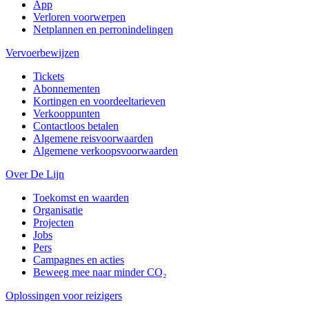
App
Verloren voorwerpen
Netplannen en perronindelingen
Vervoerbewijzen
Tickets
Abonnementen
Kortingen en voordeeltarieven
Verkooppunten
Contactloos betalen
Algemene reisvoorwaarden
Algemene verkoopsvoorwaarden
Over De Lijn
Toekomst en waarden
Organisatie
Projecten
Jobs
Pers
Campagnes en acties
Beweeg mee naar minder CO₂
Oplossingen voor reizigers