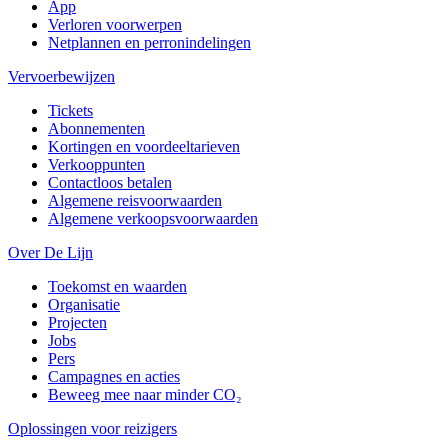
App
Verloren voorwerpen
Netplannen en perronindelingen
Vervoerbewijzen
Tickets
Abonnementen
Kortingen en voordeeltarieven
Verkooppunten
Contactloos betalen
Algemene reisvoorwaarden
Algemene verkoopsvoorwaarden
Over De Lijn
Toekomst en waarden
Organisatie
Projecten
Jobs
Pers
Campagnes en acties
Beweeg mee naar minder CO₂
Oplossingen voor reizigers