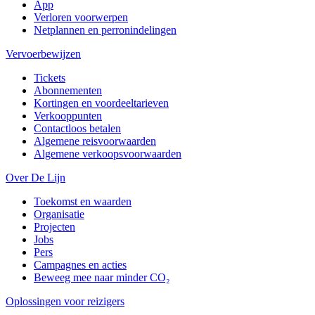
App
Verloren voorwerpen
Netplannen en perronindelingen
Vervoerbewijzen
Tickets
Abonnementen
Kortingen en voordeeltarieven
Verkooppunten
Contactloos betalen
Algemene reisvoorwaarden
Algemene verkoopsvoorwaarden
Over De Lijn
Toekomst en waarden
Organisatie
Projecten
Jobs
Pers
Campagnes en acties
Beweeg mee naar minder CO₂
Oplossingen voor reizigers