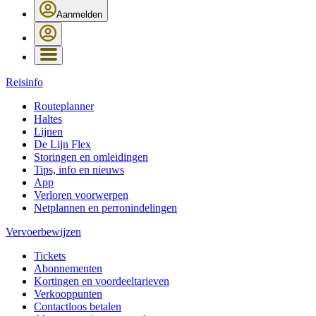
Aanmelden
Reisinfo
Routeplanner
Haltes
Lijnen
De Lijn Flex
Storingen en omleidingen
Tips, info en nieuws
App
Verloren voorwerpen
Netplannen en perronindelingen
Vervoerbewijzen
Tickets
Abonnementen
Kortingen en voordeeltarieven
Verkooppunten
Contactloos betalen