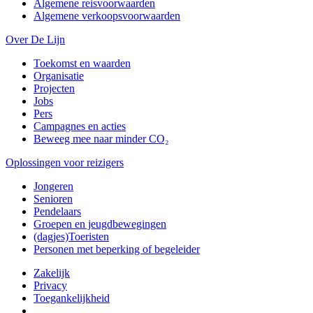
Algemene reisvoorwaarden
Algemene verkoopsvoorwaarden
Over De Lijn
Toekomst en waarden
Organisatie
Projecten
Jobs
Pers
Campagnes en acties
Beweeg mee naar minder CO₂
Oplossingen voor reizigers
Jongeren
Senioren
Pendelaars
Groepen en jeugdbewegingen
(dagjes)Toeristen
Personen met beperking of begeleider
Zakelijk
Privacy
Toegankelijkheid