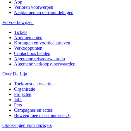
App
Verloren voorwerpen
Netplannen en perronindelingen
Vervoerbewijzen
Tickets
Abonnementen
Kortingen en voordeeltarieven
Verkooppunten
Contactloos betalen
Algemene reisvoorwaarden
Algemene verkoopsvoorwaarden
Over De Lijn
Toekomst en waarden
Organisatie
Projecten
Jobs
Pers
Campagnes en acties
Beweeg mee naar minder CO₂
Oplossingen voor reizigers