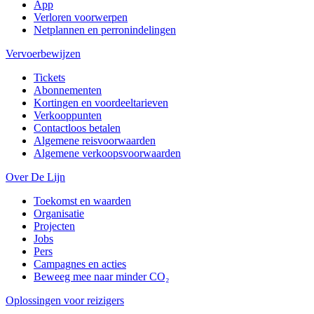
App
Verloren voorwerpen
Netplannen en perronindelingen
Vervoerbewijzen
Tickets
Abonnementen
Kortingen en voordeeltarieven
Verkooppunten
Contactloos betalen
Algemene reisvoorwaarden
Algemene verkoopsvoorwaarden
Over De Lijn
Toekomst en waarden
Organisatie
Projecten
Jobs
Pers
Campagnes en acties
Beweeg mee naar minder CO₂
Oplossingen voor reizigers