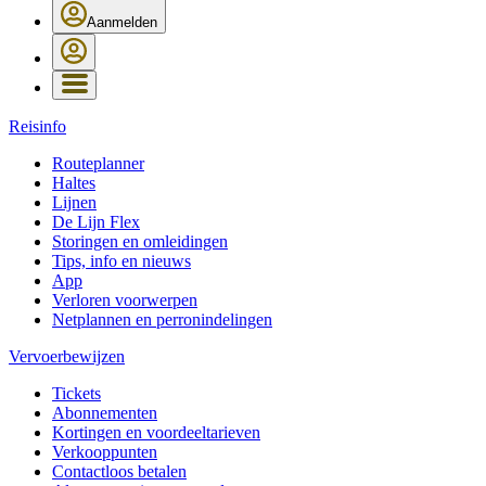
Aanmelden
Reisinfo
Routeplanner
Haltes
Lijnen
De Lijn Flex
Storingen en omleidingen
Tips, info en nieuws
App
Verloren voorwerpen
Netplannen en perronindelingen
Vervoerbewijzen
Tickets
Abonnementen
Kortingen en voordeeltarieven
Verkooppunten
Contactloos betalen