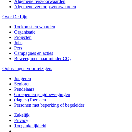
Algemene reisvoorwaarden
Algemene verkoopsvoorwaarden
Over De Lijn
Toekomst en waarden
Organisatie
Projecten
Jobs
Pers
Campagnes en acties
Beweeg mee naar minder CO₂
Oplossingen voor reizigers
Jongeren
Senioren
Pendelaars
Groepen en jeugdbewegingen
(dagjes)Toeristen
Personen met beperking of begeleider
Zakelijk
Privacy
Toegankelijkheid