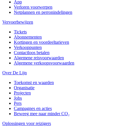
App
Verloren voorwerpen
Netplannen en perronindelingen
Vervoerbewijzen
Tickets
Abonnementen
Kortingen en voordeeltarieven
Verkooppunten
Contactloos betalen
Algemene reisvoorwaarden
Algemene verkoopsvoorwaarden
Over De Lijn
Toekomst en waarden
Organisatie
Projecten
Jobs
Pers
Campagnes en acties
Beweeg mee naar minder CO₂
Oplossingen voor reizigers