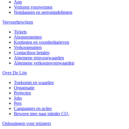
App
Verloren voorwerpen
Netplannen en perronindelingen
Vervoerbewijzen
Tickets
Abonnementen
Kortingen en voordeeltarieven
Verkooppunten
Contactloos betalen
Algemene reisvoorwaarden
Algemene verkoopsvoorwaarden
Over De Lijn
Toekomst en waarden
Organisatie
Projecten
Jobs
Pers
Campagnes en acties
Beweeg mee naar minder CO₂
Oplossingen voor reizigers