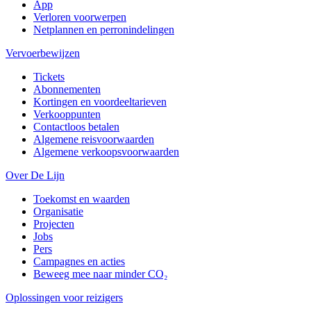
App
Verloren voorwerpen
Netplannen en perronindelingen
Vervoerbewijzen
Tickets
Abonnementen
Kortingen en voordeeltarieven
Verkooppunten
Contactloos betalen
Algemene reisvoorwaarden
Algemene verkoopsvoorwaarden
Over De Lijn
Toekomst en waarden
Organisatie
Projecten
Jobs
Pers
Campagnes en acties
Beweeg mee naar minder CO₂
Oplossingen voor reizigers