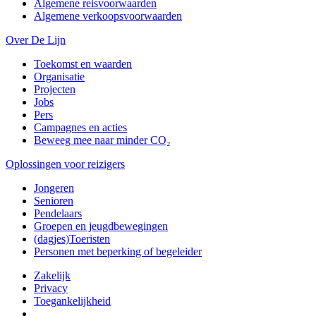
Algemene reisvoorwaarden
Algemene verkoopsvoorwaarden
Over De Lijn
Toekomst en waarden
Organisatie
Projecten
Jobs
Pers
Campagnes en acties
Beweeg mee naar minder CO₂
Oplossingen voor reizigers
Jongeren
Senioren
Pendelaars
Groepen en jeugdbewegingen
(dagjes)Toeristen
Personen met beperking of begeleider
Zakelijk
Privacy
Toegankelijkheid