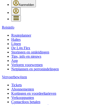
Aanmelden
Reisinfo
Routeplanner
Haltes
Lijnen
De Lijn Flex
Storingen en omleidingen
Tips, info en nieuws
App
Verloren voorwerpen
Netplannen en perronindelingen
Vervoerbewijzen
Tickets
Abonnementen
Kortingen en voordeeltarieven
Verkooppunten
Contactloos betalen