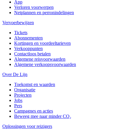
App
Verloren voorwerpen
Netplannen en perronindelingen
Vervoerbewijzen
Tickets
Abonnementen
Kortingen en voordeeltarieven
Verkooppunten
Contactloos betalen
Algemene reisvoorwaarden
Algemene verkoopsvoorwaarden
Over De Lijn
Toekomst en waarden
Organisatie
Projecten
Jobs
Pers
Campagnes en acties
Beweeg mee naar minder CO₂
Oplossingen voor reizigers