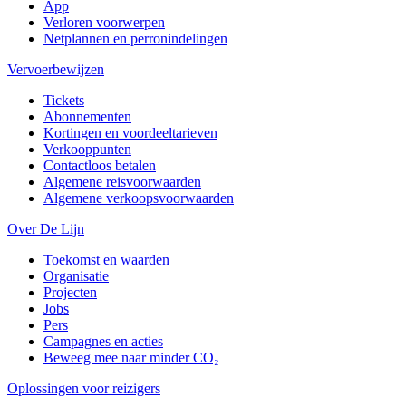
App
Verloren voorwerpen
Netplannen en perronindelingen
Vervoerbewijzen
Tickets
Abonnementen
Kortingen en voordeeltarieven
Verkooppunten
Contactloos betalen
Algemene reisvoorwaarden
Algemene verkoopsvoorwaarden
Over De Lijn
Toekomst en waarden
Organisatie
Projecten
Jobs
Pers
Campagnes en acties
Beweeg mee naar minder CO₂
Oplossingen voor reizigers