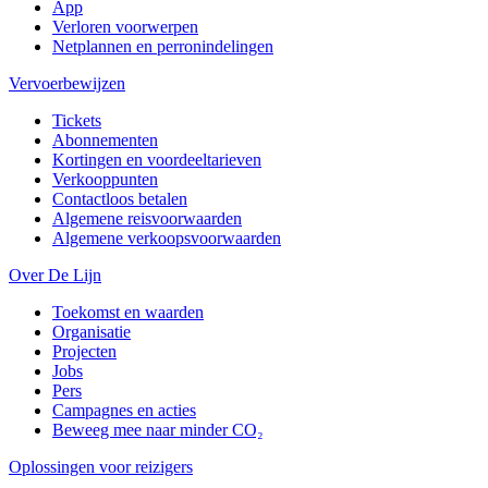
App
Verloren voorwerpen
Netplannen en perronindelingen
Vervoerbewijzen
Tickets
Abonnementen
Kortingen en voordeeltarieven
Verkooppunten
Contactloos betalen
Algemene reisvoorwaarden
Algemene verkoopsvoorwaarden
Over De Lijn
Toekomst en waarden
Organisatie
Projecten
Jobs
Pers
Campagnes en acties
Beweeg mee naar minder CO₂
Oplossingen voor reizigers