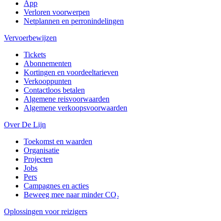
App
Verloren voorwerpen
Netplannen en perronindelingen
Vervoerbewijzen
Tickets
Abonnementen
Kortingen en voordeeltarieven
Verkooppunten
Contactloos betalen
Algemene reisvoorwaarden
Algemene verkoopsvoorwaarden
Over De Lijn
Toekomst en waarden
Organisatie
Projecten
Jobs
Pers
Campagnes en acties
Beweeg mee naar minder CO₂
Oplossingen voor reizigers