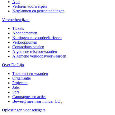
App
Verloren voorwerpen
Netplannen en perronindelingen
Vervoerbewijzen
Tickets
Abonnementen
Kortingen en voordeeltarieven
Verkooppunten
Contactloos betalen
Algemene reisvoorwaarden
Algemene verkoopsvoorwaarden
Over De Lijn
Toekomst en waarden
Organisatie
Projecten
Jobs
Pers
Campagnes en acties
Beweeg mee naar minder CO₂
Oplossingen voor reizigers