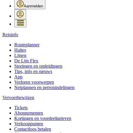
Aanmelden
Reisinfo
Routeplanner
Haltes
Lijnen
De Lijn Flex
Storingen en omleidingen
Tips, info en nieuws
App
Verloren voorwerpen
Netplannen en perronindelingen
Vervoerbewijzen
Tickets
Abonnementen
Kortingen en voordeeltarieven
Verkooppunten
Contactloos betalen