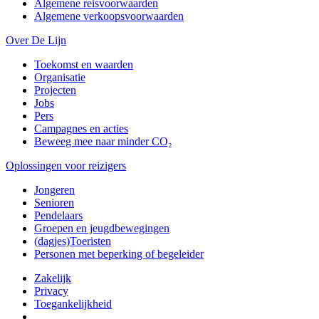
Algemene reisvoorwaarden
Algemene verkoopsvoorwaarden
Over De Lijn
Toekomst en waarden
Organisatie
Projecten
Jobs
Pers
Campagnes en acties
Beweeg mee naar minder CO₂
Oplossingen voor reizigers
Jongeren
Senioren
Pendelaars
Groepen en jeugdbewegingen
(dagjes)Toeristen
Personen met beperking of begeleider
Zakelijk
Privacy
Toegankelijkheid