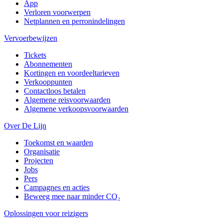
App
Verloren voorwerpen
Netplannen en perronindelingen
Vervoerbewijzen
Tickets
Abonnementen
Kortingen en voordeeltarieven
Verkooppunten
Contactloos betalen
Algemene reisvoorwaarden
Algemene verkoopsvoorwaarden
Over De Lijn
Toekomst en waarden
Organisatie
Projecten
Jobs
Pers
Campagnes en acties
Beweeg mee naar minder CO₂
Oplossingen voor reizigers