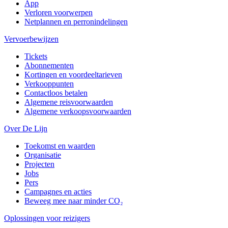
App
Verloren voorwerpen
Netplannen en perronindelingen
Vervoerbewijzen
Tickets
Abonnementen
Kortingen en voordeeltarieven
Verkooppunten
Contactloos betalen
Algemene reisvoorwaarden
Algemene verkoopsvoorwaarden
Over De Lijn
Toekomst en waarden
Organisatie
Projecten
Jobs
Pers
Campagnes en acties
Beweeg mee naar minder CO₂
Oplossingen voor reizigers