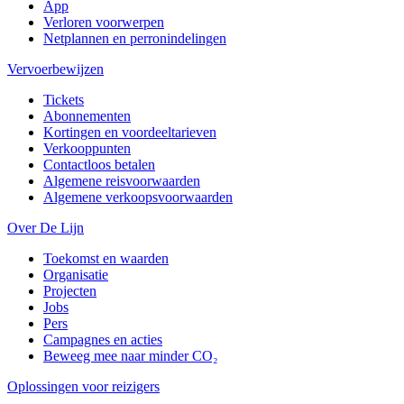
App
Verloren voorwerpen
Netplannen en perronindelingen
Vervoerbewijzen
Tickets
Abonnementen
Kortingen en voordeeltarieven
Verkooppunten
Contactloos betalen
Algemene reisvoorwaarden
Algemene verkoopsvoorwaarden
Over De Lijn
Toekomst en waarden
Organisatie
Projecten
Jobs
Pers
Campagnes en acties
Beweeg mee naar minder CO₂
Oplossingen voor reizigers