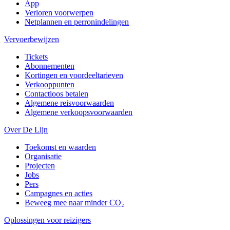
App
Verloren voorwerpen
Netplannen en perronindelingen
Vervoerbewijzen
Tickets
Abonnementen
Kortingen en voordeeltarieven
Verkooppunten
Contactloos betalen
Algemene reisvoorwaarden
Algemene verkoopsvoorwaarden
Over De Lijn
Toekomst en waarden
Organisatie
Projecten
Jobs
Pers
Campagnes en acties
Beweeg mee naar minder CO₂
Oplossingen voor reizigers