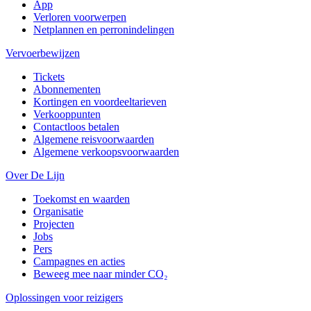
App
Verloren voorwerpen
Netplannen en perronindelingen
Vervoerbewijzen
Tickets
Abonnementen
Kortingen en voordeeltarieven
Verkooppunten
Contactloos betalen
Algemene reisvoorwaarden
Algemene verkoopsvoorwaarden
Over De Lijn
Toekomst en waarden
Organisatie
Projecten
Jobs
Pers
Campagnes en acties
Beweeg mee naar minder CO₂
Oplossingen voor reizigers