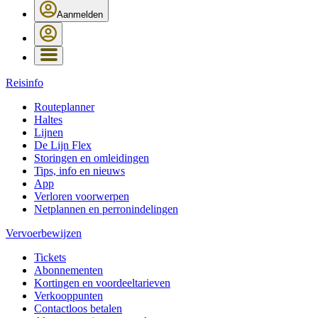
Aanmelden
Reisinfo
Routeplanner
Haltes
Lijnen
De Lijn Flex
Storingen en omleidingen
Tips, info en nieuws
App
Verloren voorwerpen
Netplannen en perronindelingen
Vervoerbewijzen
Tickets
Abonnementen
Kortingen en voordeeltarieven
Verkooppunten
Contactloos betalen