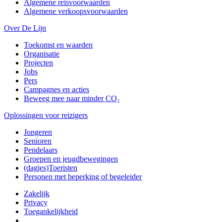
Algemene reisvoorwaarden
Algemene verkoopsvoorwaarden
Over De Lijn
Toekomst en waarden
Organisatie
Projecten
Jobs
Pers
Campagnes en acties
Beweeg mee naar minder CO₂
Oplossingen voor reizigers
Jongeren
Senioren
Pendelaars
Groepen en jeugdbewegingen
(dagjes)Toeristen
Personen met beperking of begeleider
Zakelijk
Privacy
Toegankelijkheid