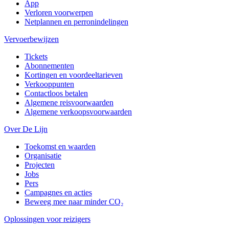
App
Verloren voorwerpen
Netplannen en perronindelingen
Vervoerbewijzen
Tickets
Abonnementen
Kortingen en voordeeltarieven
Verkooppunten
Contactloos betalen
Algemene reisvoorwaarden
Algemene verkoopsvoorwaarden
Over De Lijn
Toekomst en waarden
Organisatie
Projecten
Jobs
Pers
Campagnes en acties
Beweeg mee naar minder CO₂
Oplossingen voor reizigers