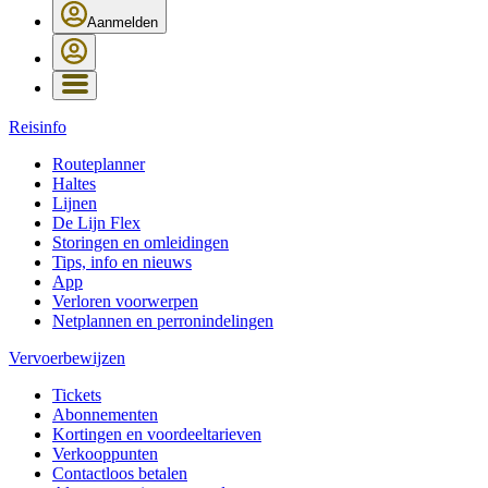
Aanmelden
Reisinfo
Routeplanner
Haltes
Lijnen
De Lijn Flex
Storingen en omleidingen
Tips, info en nieuws
App
Verloren voorwerpen
Netplannen en perronindelingen
Vervoerbewijzen
Tickets
Abonnementen
Kortingen en voordeeltarieven
Verkooppunten
Contactloos betalen