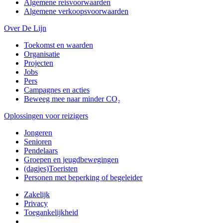
Algemene reisvoorwaarden
Algemene verkoopsvoorwaarden
Over De Lijn
Toekomst en waarden
Organisatie
Projecten
Jobs
Pers
Campagnes en acties
Beweeg mee naar minder CO₂
Oplossingen voor reizigers
Jongeren
Senioren
Pendelaars
Groepen en jeugdbewegingen
(dagjes)Toeristen
Personen met beperking of begeleider
Zakelijk
Privacy
Toegankelijkheid