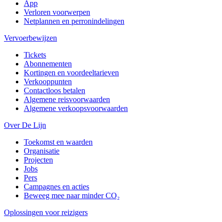
App
Verloren voorwerpen
Netplannen en perronindelingen
Vervoerbewijzen
Tickets
Abonnementen
Kortingen en voordeeltarieven
Verkooppunten
Contactloos betalen
Algemene reisvoorwaarden
Algemene verkoopsvoorwaarden
Over De Lijn
Toekomst en waarden
Organisatie
Projecten
Jobs
Pers
Campagnes en acties
Beweeg mee naar minder CO₂
Oplossingen voor reizigers