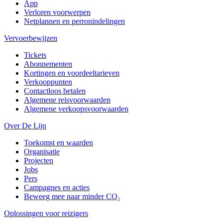
App
Verloren voorwerpen
Netplannen en perronindelingen
Vervoerbewijzen
Tickets
Abonnementen
Kortingen en voordeeltarieven
Verkooppunten
Contactloos betalen
Algemene reisvoorwaarden
Algemene verkoopsvoorwaarden
Over De Lijn
Toekomst en waarden
Organisatie
Projecten
Jobs
Pers
Campagnes en acties
Beweeg mee naar minder CO₂
Oplossingen voor reizigers