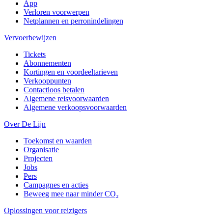
App
Verloren voorwerpen
Netplannen en perronindelingen
Vervoerbewijzen
Tickets
Abonnementen
Kortingen en voordeeltarieven
Verkooppunten
Contactloos betalen
Algemene reisvoorwaarden
Algemene verkoopsvoorwaarden
Over De Lijn
Toekomst en waarden
Organisatie
Projecten
Jobs
Pers
Campagnes en acties
Beweeg mee naar minder CO₂
Oplossingen voor reizigers