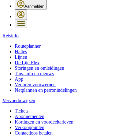
Aanmelden
Reisinfo
Routeplanner
Haltes
Lijnen
De Lijn Flex
Storingen en omleidingen
Tips, info en nieuws
App
Verloren voorwerpen
Netplannen en perronindelingen
Vervoerbewijzen
Tickets
Abonnementen
Kortingen en voordeeltarieven
Verkooppunten
Contactloos betalen