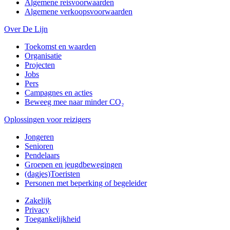
Algemene reisvoorwaarden
Algemene verkoopsvoorwaarden
Over De Lijn
Toekomst en waarden
Organisatie
Projecten
Jobs
Pers
Campagnes en acties
Beweeg mee naar minder CO₂
Oplossingen voor reizigers
Jongeren
Senioren
Pendelaars
Groepen en jeugdbewegingen
(dagjes)Toeristen
Personen met beperking of begeleider
Zakelijk
Privacy
Toegankelijkheid