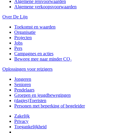
Algemene reisvoorwaarden
Algemene verkoopsvoorwaarden
Over De Lijn
Toekomst en waarden
Organisatie
Projecten
Jobs
Pers
Campagnes en acties
Beweeg mee naar minder CO₂
Oplossingen voor reizigers
Jongeren
Senioren
Pendelaars
Groepen en jeugdbewegingen
(dagjes)Toeristen
Personen met beperking of begeleider
Zakelijk
Privacy
Toegankelijkheid