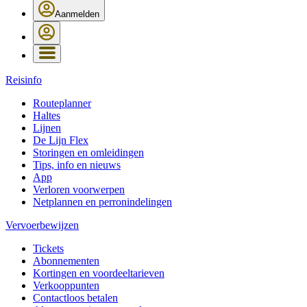
Aanmelden
Reisinfo
Routeplanner
Haltes
Lijnen
De Lijn Flex
Storingen en omleidingen
Tips, info en nieuws
App
Verloren voorwerpen
Netplannen en perronindelingen
Vervoerbewijzen
Tickets
Abonnementen
Kortingen en voordeeltarieven
Verkooppunten
Contactloos betalen