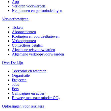
App
Verloren voorwerpen
Netplannen en perronindelingen
Vervoerbewijzen
Tickets
Abonnementen
Kortingen en voordeeltarieven
Verkooppunten
Contactloos betalen
Algemene reisvoorwaarden
Algemene verkoopsvoorwaarden
Over De Lijn
Toekomst en waarden
Organisatie
Projecten
Jobs
Pers
Campagnes en acties
Beweeg mee naar minder CO₂
Oplossingen voor reizigers