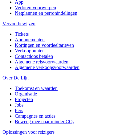
App
Verloren voorwerpen
Netplannen en perronindelingen
Vervoerbewijzen
Tickets
Abonnementen
Kortingen en voordeeltarieven
Verkooppunten
Contactloos betalen
Algemene reisvoorwaarden
Algemene verkoopsvoorwaarden
Over De Lijn
Toekomst en waarden
Organisatie
Projecten
Jobs
Pers
Campagnes en acties
Beweeg mee naar minder CO₂
Oplossingen voor reizigers