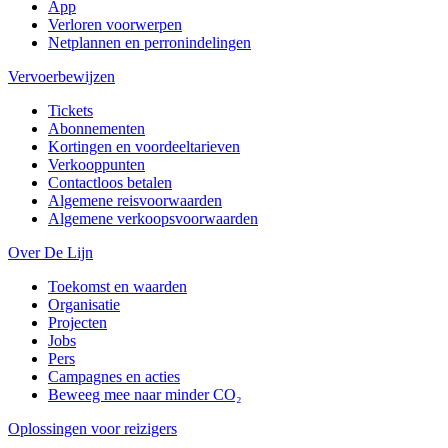
App
Verloren voorwerpen
Netplannen en perronindelingen
Vervoerbewijzen
Tickets
Abonnementen
Kortingen en voordeeltarieven
Verkooppunten
Contactloos betalen
Algemene reisvoorwaarden
Algemene verkoopsvoorwaarden
Over De Lijn
Toekomst en waarden
Organisatie
Projecten
Jobs
Pers
Campagnes en acties
Beweeg mee naar minder CO₂
Oplossingen voor reizigers