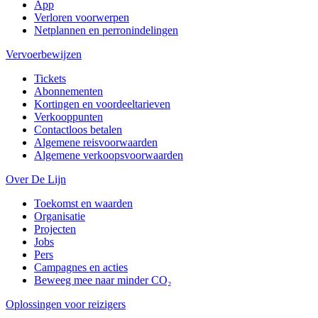
App
Verloren voorwerpen
Netplannen en perronindelingen
Vervoerbewijzen
Tickets
Abonnementen
Kortingen en voordeeltarieven
Verkooppunten
Contactloos betalen
Algemene reisvoorwaarden
Algemene verkoopsvoorwaarden
Over De Lijn
Toekomst en waarden
Organisatie
Projecten
Jobs
Pers
Campagnes en acties
Beweeg mee naar minder CO₂
Oplossingen voor reizigers