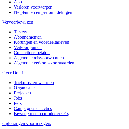
App
Verloren voorwerpen
Netplannen en perronindelingen
Vervoerbewijzen
Tickets
Abonnementen
Kortingen en voordeeltarieven
Verkooppunten
Contactloos betalen
Algemene reisvoorwaarden
Algemene verkoopsvoorwaarden
Over De Lijn
Toekomst en waarden
Organisatie
Projecten
Jobs
Pers
Campagnes en acties
Beweeg mee naar minder CO₂
Oplossingen voor reizigers