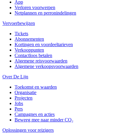
App
Verloren voorwerpen
Netplannen en perronindelingen
Vervoerbewijzen
Tickets
Abonnementen
Kortingen en voordeeltarieven
Verkooppunten
Contactloos betalen
Algemene reisvoorwaarden
Algemene verkoopsvoorwaarden
Over De Lijn
Toekomst en waarden
Organisatie
Projecten
Jobs
Pers
Campagnes en acties
Beweeg mee naar minder CO₂
Oplossingen voor reizigers