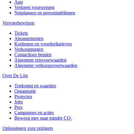
App
Verloren voorwerpen
Netplannen en perronindelingen
Vervoerbewijzen
Tickets
Abonnementen
Kortingen en voordeeltarieven
Verkooppunten
Contactloos betalen
Algemene reisvoorwaarden
Algemene verkoopsvoorwaarden
Over De Lijn
Toekomst en waarden
Organisatie
Projecten
Jobs
Pers
Campagnes en acties
Beweeg mee naar minder CO₂
Oplossingen voor reizigers